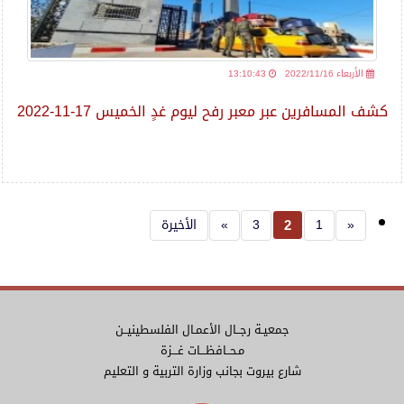
2022/11/16 الأربعاء
13:10:43
كشف المسافرين عبر معبر رفح ليوم غدٍ الخميس 17-11-2022
«
1
3
»
الأخيرة
2
جمعيـة رجــال الأعمـال الفلسطينيــن
مـحــافظـــات غـــزة
شارع بيروت بجانب وزارة التربية و التعليم