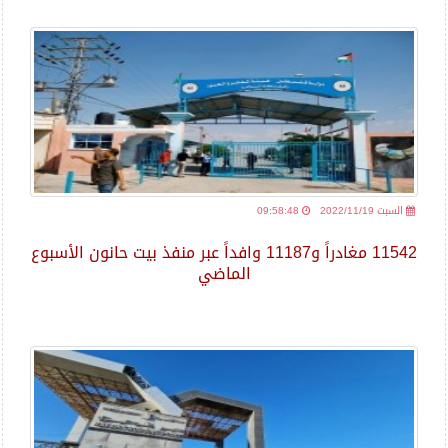
2022/11/19 السبت
09:58:48
11542 مغادراً و11187 وافداً عبر منفذ بيت حانون الأسبوع
الماضي