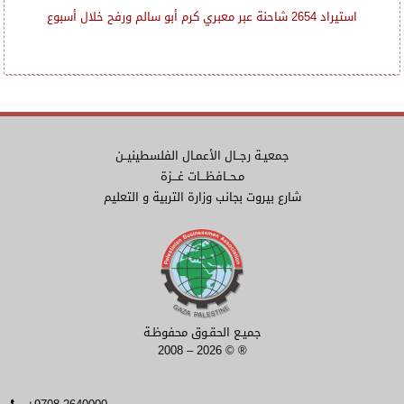
استيراد 2654 شاحنة عبر معبري كرم أبو سالم ورفح خلال أسبوع
جمعيـة رجــال الأعمـال الفلسطينيــن
مـحــافظـــات غـــزة
شارع بيروت بجانب وزارة التربية و التعليم
جميـع الحقـوق محفوظـة
2008 – 2026 © ®